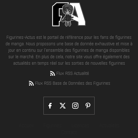
Figurines-Actus est le portail de référence pour les fans de figurines
de manga. Nous proposons une base de donnée exhaustive et mise à
jour en continu sur l'ensemble des figurines de manga disponibles
sur le marché. En plus de cela, notre site vous offre également des
actualités en temps réel sur les sorties de nouvelles figurines
Flux RSS Actualité
Flux RSS Base de Données des Figurines
Accueil
Figurines
Licences
Actualités
Contact