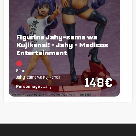
Figurine Jahy-sama wa
Kujikenai! - Jahy - Medicos
Entertainment
Chargement...
Série :
Jahy-sama wa Kujikenai!
148€
Personnage :
Jahy