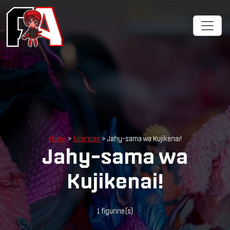
Home
>
Licences
> Jahy-sama wa Kujikenai!
Jahy-sama wa
Kujikenai!
1 figurine(s)