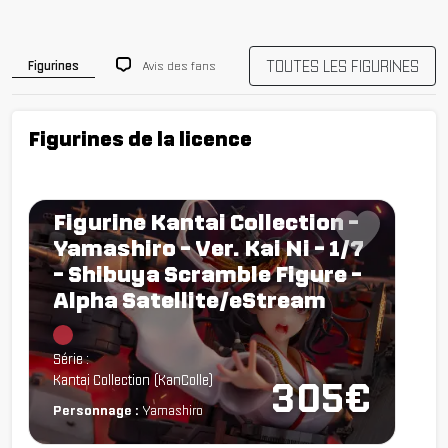
TOUTES LES FIGURINES
Avis des fans
Figurines
Figurines de la licence
Figurine Kantai Collection -
Yamashiro - Ver. Kai Ni - 1/7
- Shibuya Scramble Figure -
Alpha Satellite/eStream
Chargement...
Série :
Kantai Collection (KanColle)
305€
Personnage :
Yamashiro