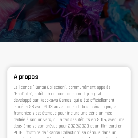
A propos
La licence "Kantai Collection", communément appelée
"KanColle", a débuté comme un jeu en ligne gratuit
développé par Kadokawa Games, qui a été officiellement
lancé le 23 avril 2013 au Japon. Fort du succès du jeu, la
franchise s'est étendue pour inclure une série animée
dédiée à son univers, qui a fait ses débuts en 2015, avec une
deuxième saison prévue pour 2022/2023 et un film sorti en
2016. L'histoire de "Kantai Collection" se déroule dans un