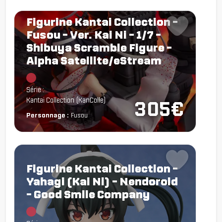
Figurine Kantai Collection -
Fusou - Ver. Kai Ni - 1/7 -
Shibuya Scramble Figure -
Alpha Satellite/eStream
Chargement...
Série :
Kantai Collection (KanColle)
305€
Personnage :
Fusou
Figurine Kantai Collection -
Yahagi (Kai Ni) - Nendoroid
- Good Smile Company
Chargement...