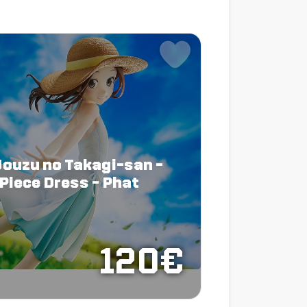
Jouzu no Takagi-san -
-Piece Dress - Phat
120€