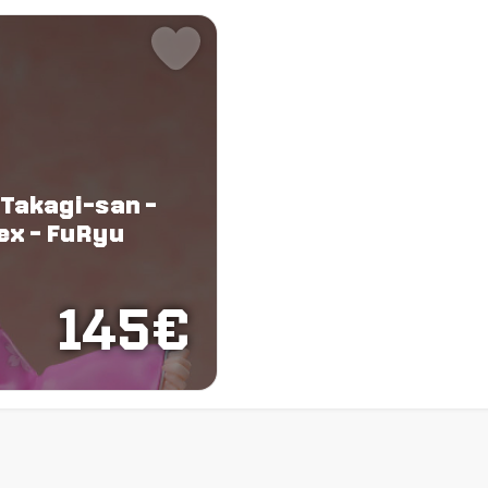
 Takagi-san -
Nex - FuRyu
145€