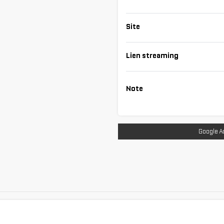
Site
Lien streaming
Note
Google A