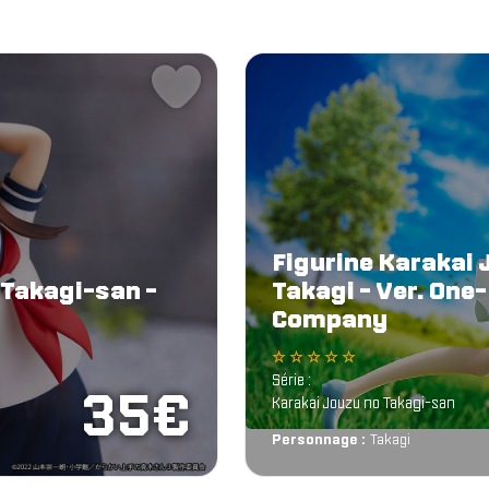
Figurine Karakai 
 Takagi-san -
Takagi - Ver. One
Company
☆ ☆ ☆ ☆ ☆
Série :
35€
Karakai Jouzu no Takagi-san
Personnage :
Takagi