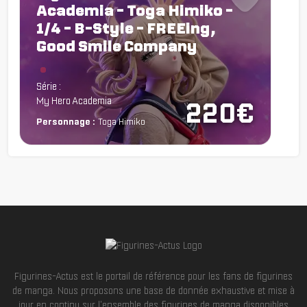
Academia - Toga Himiko -
1/4 - B-Style - FREEing,
Good Smile Company
Chargement...
Série :
My Hero Academia
220€
Personnage :
Toga Himiko
Figurines-Actus est le portail de référence pour les fans de figurines
de manga. Nous proposons une base de donnée exhaustive et mise à
jour en continu sur l'ensemble des figurines de manga disponibles