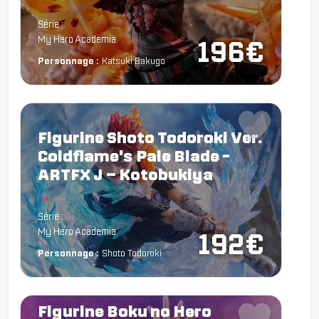
Chargement...
Série :
My Hero Academia
196€
Personnage :
Katsuki Bakugo
Figurine Shoto Todoroki Ver.
Coldflame's Pale Blade -
ARTFX J – Kotobukiya
Chargement...
Série :
My Hero Academia
192€
Personnage :
Shoto Todoroki
Figurine Boku no Hero