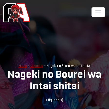
Home
>
Licences
> Nageki no Bourei wa Intai shitai
Nageki no Bourei wa
Intai shitai
1 figurine(s)