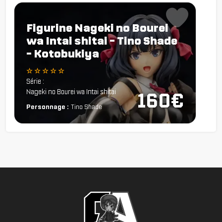
Figurine Nageki no Bourei
wa Intai shitai - Tino Shade
- Kotobukiya
☆ ☆ ☆ ☆ ☆
Série :
Nageki no Bourei wa Intai shitai
160€
Personnage :
Tino Shade