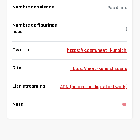
Nombre de saisons
Pas d'info
Nombre de figurines
1
liées
Twitter
https://x.com/neet_kunoichi
Site
https://neet-kunoichi.com/
Lien streaming
ADN (animation digital network)
Note
Charg