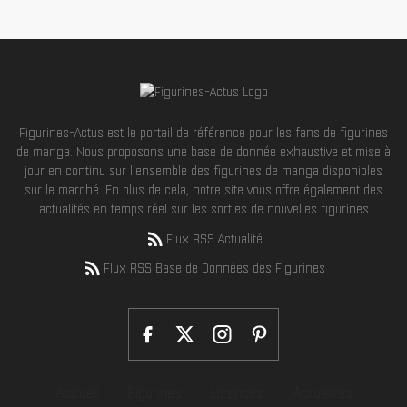
Figurines-Actus est le portail de référence pour les fans de figurines
de manga. Nous proposons une base de donnée exhaustive et mise à
jour en continu sur l'ensemble des figurines de manga disponibles
sur le marché. En plus de cela, notre site vous offre également des
actualités en temps réel sur les sorties de nouvelles figurines
Flux RSS Actualité
Flux RSS Base de Données des Figurines
Accueil
Figurines
Licences
Actualités