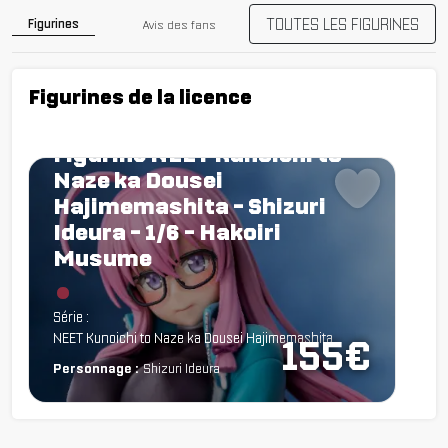
TOUTES LES FIGURINES
Figurines
Avis des fans
Figurines de la licence
Figurine NEET Kunoichi to
Naze ka Dousei
Hajimemashita - Shizuri
Ideura - 1/6 - Hakoiri
Musume
Chargement...
Série :
NEET Kunoichi to Naze ka Dousei Hajimemashita
155€
Personnage :
Shizuri Ideura