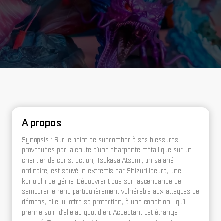
A propos
Synopsis : Sur le point de succomber à ses blessures
provoquées par la chute d’une charpente métallique sur un
chantier de construction, Tsukasa Atsumi, un salarié
ordinaire, est sauvé in extremis par Shizuri Ideura, une
kunoichi de génie. Découvrant que son ascendance de
samouraï le rend particulièrement vulnérable aux attaques de
démons, elle lui offre sa protection, à une condition : qu’il
prenne soin d’elle au quotidien. Acceptant cet étrange