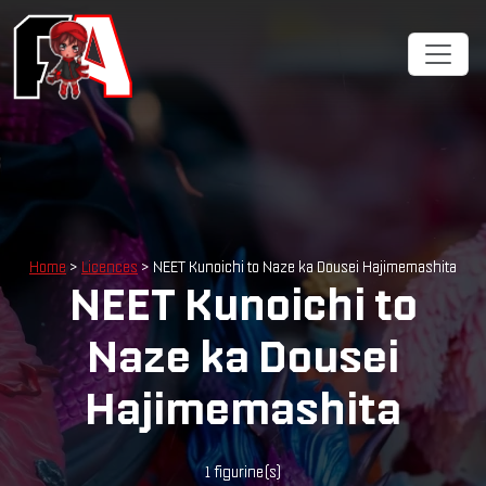
Home
>
Licences
> NEET Kunoichi to Naze ka Dousei Hajimemashita
NEET Kunoichi to
Naze ka Dousei
Hajimemashita
1 figurine(s)