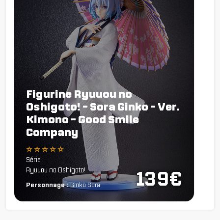
Figurine Ryuuou no
Oshigoto! - Sora Ginko - Ver.
Kimono - Good Smile
Company
☆ ☆ ☆ ☆ ☆
Série :
Ryuuou no Oshigoto!
139€
Personnage :
Ginko Sora