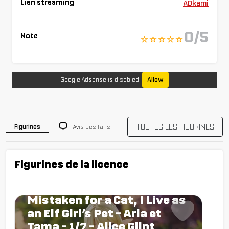
Lien streaming
ADkami
0/5
Note
☆ ☆ ☆ ☆ ☆
Google Adsense is disabled.
Allow
TOUTES LES FIGURINES
Avis des fans
Figurines
Figurines de la licence
Figurine I’m a Behemoth, an
S-Ranked Monster, but
Mistaken for a Cat, I Live as
an Elf Girl’s Pet - Aria et
Tama - 1/7 - Alice Glint