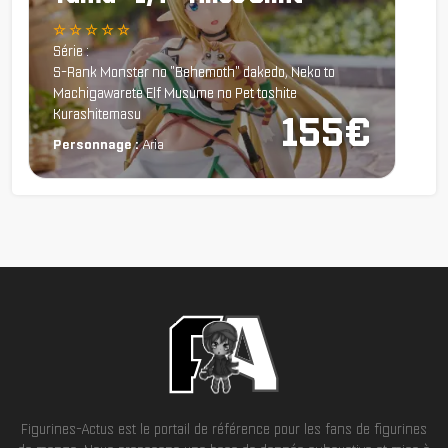
☆ ☆ ☆ ☆ ☆
Série :
S-Rank Monster no "Behemoth" dakedo, Neko to
Machigawarete Elf Musume no Pet toshite
Kurashitemasu
155€
Personnage :
Aria
Figurines-Actus est le portail de référence pour les fans de figurines