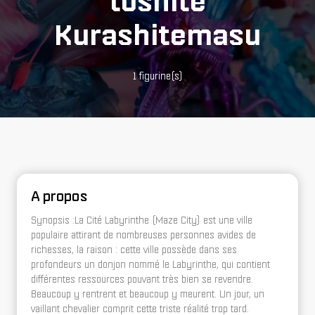
toshite
Kurashitemasu
1 figurine(s)
A propos
Synopsis :La Cité Labyrinthe (Maze City) est une ville
populaire attirant de nombreuses personnes avides de
richesses, la raison : cette ville possède dans ses
profondeurs un donjon nommé le Labyrinthe, qui contient
différentes ressources pouvant très bien se revendre.
Beaucoup y rentrent et beaucoup y meurent. Un jour, un
vaillant chevalier comprit cette triste réalité trop tard.