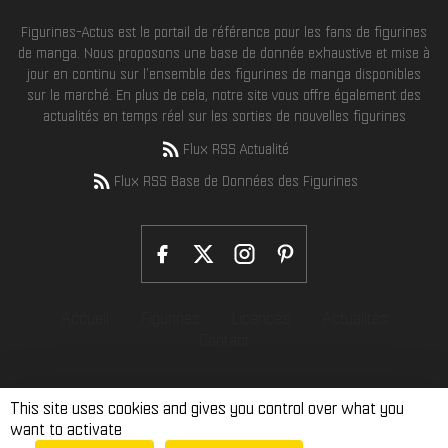
Figurines-Actus est le portail de référence pour les fans de figurines
de manga. Nous proposons une base de donnée exhaustive et mise à
jour en continu sur l'ensemble des figurines de manga disponibles
sur le marché. En plus de cela, notre site vous offre également des
actualités en temps réel sur les sorties de nouvelles figurines
Flux RSS Actualité
Flux RSS Base de Données des Figurines
Accueil
Figurines
Licences
Actualités
Contact
This site uses cookies and gives you control over what you
want to activate