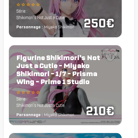
☆ ☆ ☆ ☆ ☆
Série :
Shikimori's Not Just a Cutie
250€
Personnage :
Miyako Shikimori
Figurine Shikimori's Not
Just a Cutie - Miyako
Shikimori - 1/7 - Prisma
Wing - Prime 1 Studio
☆ ☆ ☆ ☆ ☆
Série :
Shikimori's Not Just a Cutie
210€
Personnage :
Miyako Shikimori