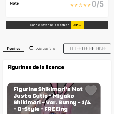
0/5
Note
☆ ☆ ☆ ☆ ☆
Google Adsense is disabled.
Allow
TOUTES LES FIGURINES
Avis des fans
Figurines
Figurines de la licence
Figurine Shikimori's Not
Just a Cutie - Miyako
Shikimori - Ver. Bunny - 1/4
- B-Style - FREEing