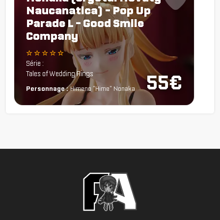
Naucanatica) - Pop Up
Parade L - Good Smile
Company
☆ ☆ ☆ ☆ ☆
Série :
Tales of Wedding Rings
55€
Personnage :
Himeno "Hime" Nonaka