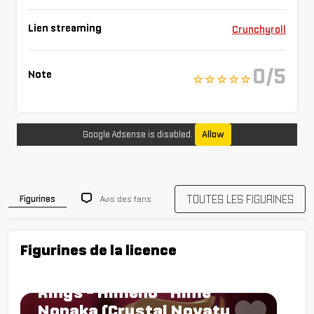
Lien streaming
Crunchyroll
0/5
Note
☆ ☆ ☆ ☆ ☆
Google Adsense is disabled.
Allow
TOUTES LES FIGURINES
Avis des fans
Figurines
Figurines de la licence
Figurine Tales of Wedding
Rings - Himeno "Hime"
Nonaka (Crystal Novaty