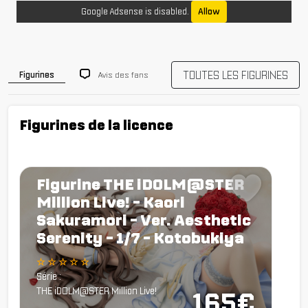
Google Adsense is disabled.
Allow
TOUTES LES FIGURINES
Avis des fans
Figurines
Figurines de la licence
Figurine THE iDOLM@STER
Million Live! - Kaori
Sakuramori - Ver. Aesthetic
Serenity - 1/7 - Kotobukiya
☆ ☆ ☆ ☆ ☆
Série :
THE iDOLM@STER Million Live!
165€