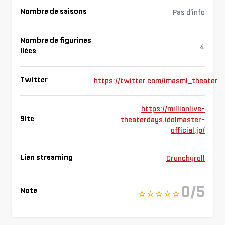
Nombre de saisons
Pas d'info
Nombre de figurines
4
liées
Twitter
https://twitter.com/imasml_theater
https://millionlive-
Site
theaterdays.idolmaster-
official.jp/
Lien streaming
Crunchyroll
0/5
Note
☆ ☆ ☆ ☆ ☆