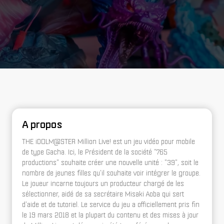
A propos
THE iDOLM@STER Million Live! est un jeu vidéo pour mobile
de type Gacha. Ici, le Président de la société "765
productions" souhaite créer une nouvelle unité : "39", soit le
nombre de jeunes filles qu'il souhaite voir intégrer le groupe.
Le joueur incarne toujours un producteur chargé de les
sélectionner, aidé de sa secrétaire Misaki Aoba qui sert
d'aide et de tutoriel. Le service du jeu a officiellement pris fin
le 19 mars 2018 et la plupart du contenu et des mises à jour