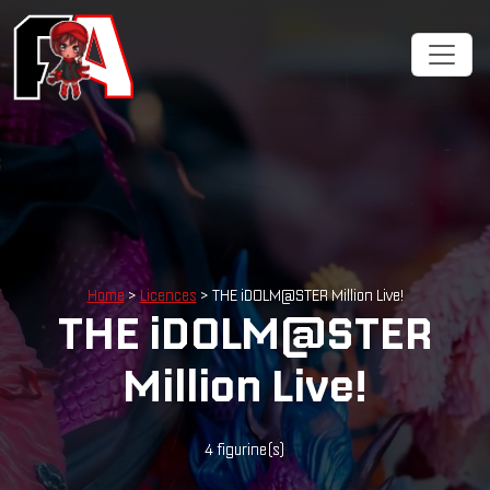
Cookies management panel
Home
>
Licences
> THE iDOLM@STER Million Live!
THE iDOLM@STER
Million Live!
4 figurine(s)