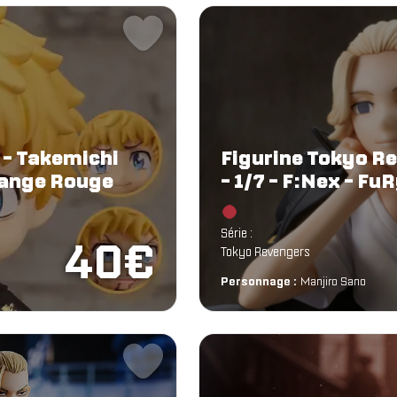
 - Takemichi
Figurine Tokyo R
range Rouge
- 1/7 - F:Nex - Fu
Chargement...
Série :
40€
Tokyo Revengers
Personnage :
Manjiro Sano