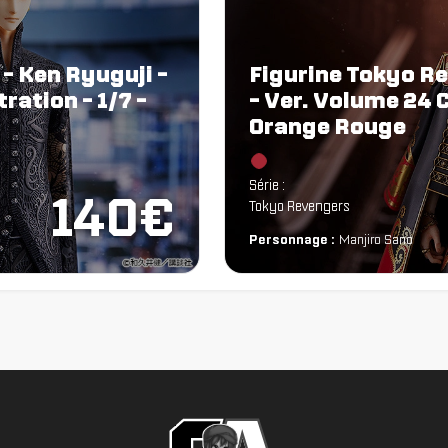
- Ken Ryuguji -
Figurine Tokyo R
ration - 1/7 -
- Ver. Volume 24 C
Orange Rouge
Chargement...
Série :
140€
Tokyo Revengers
Personnage :
Manjiro Sano