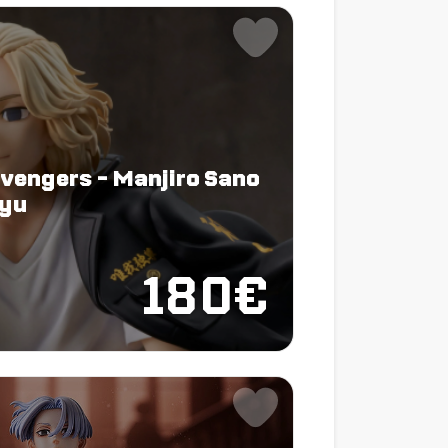
evengers - Manjiro Sano
Ryu
180€