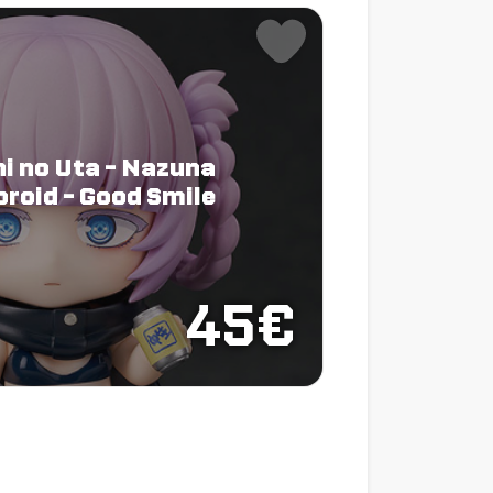
i no Uta - Nazuna
roid - Good Smile
45€