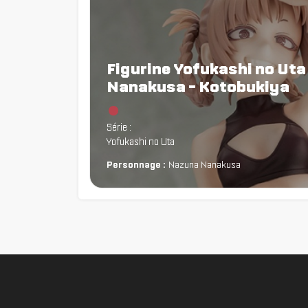
Figurine Yofukashi no Uta
Nanakusa - Kotobukiya
Chargement...
Série :
Yofukashi no Uta
Personnage :
Nazuna Nanakusa