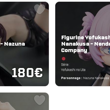
Figurine Yofukash
 - Nazuna
Nanakusa - Nendo
Company
Chargement...
Série :
180€
Yofukashi no Uta
Personnage :
Nazuna Nanakusa