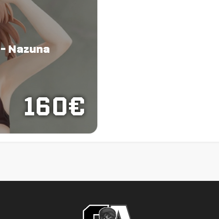
 - Nazuna
160€