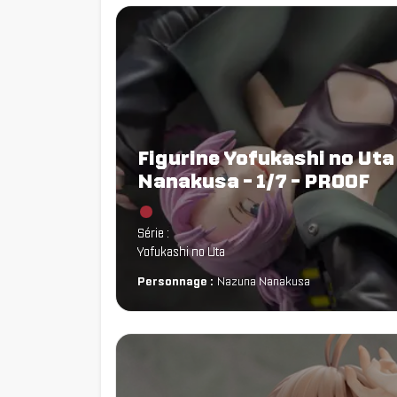
Figurine Yofukashi no Uta
Nanakusa - 1/7 - PROOF
Chargement...
Série :
Yofukashi no Uta
Personnage :
Nazuna Nanakusa