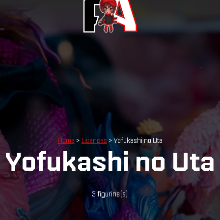
Home
>
Licences
> Yofukashi no Uta
Yofukashi no Uta
3 figurine(s)