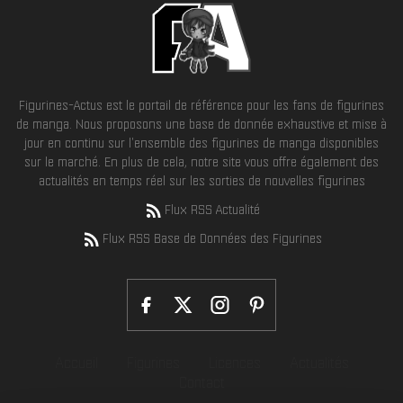
Figurines-Actus est le portail de référence pour les fans de figurines
de manga. Nous proposons une base de donnée exhaustive et mise à
jour en continu sur l'ensemble des figurines de manga disponibles
sur le marché. En plus de cela, notre site vous offre également des
actualités en temps réel sur les sorties de nouvelles figurines
Flux RSS Actualité
Flux RSS Base de Données des Figurines
Accueil
Figurines
Licences
Actualités
Contact