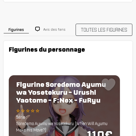
TOUTES LES FIGURINES
Avis des fans
Figurines
Figurines du personnage
Figurine Soredemo Ayumu
wa Yosetekuru - Urushi
Yaotome - F:Nex - FuRyu
☆ ☆ ☆ ☆ ☆
Série :
Soredemo Ayumu wa Yosetekuru (When Will Ayumu
Make His Move?)
110€