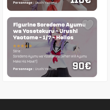
Personnage :
Urushi Yaotome
Figurine Soredemo Ayumu
wa Yosetekuru - Urushi
Yaotome - 1/7 - Helios
☆ ☆ ☆ ☆ ☆
Série :
Soredemo Ayumu wa Yosetekuru (When Will Ayumu
Make His Move?)
90€
Personnage :
Urushi Yaotome