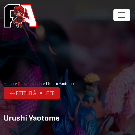
Cookies management panel
Home
>
Personnages
> Urushi Yaotome
RETOUR À LA LISTE
Urushi Yaotome