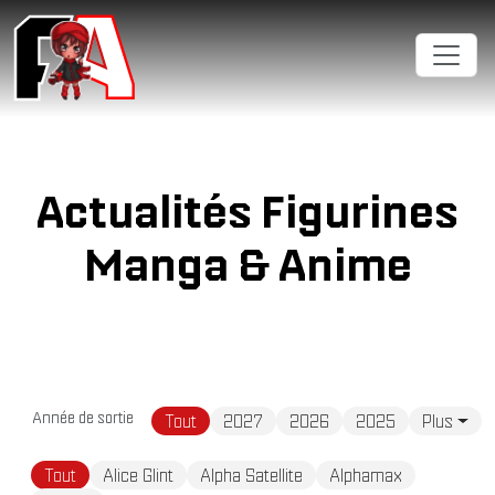
Actualités Figurines
Manga & Anime
Année de sortie
Tout
2027
2026
2025
Plus
Tout
Alice Glint
Alpha Satellite
Alphamax