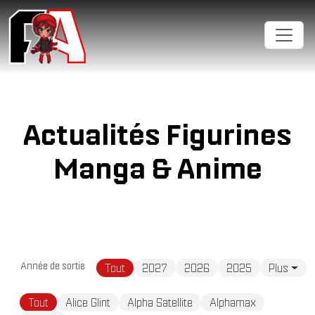
Cookies management panel
Actualités Figurines
Manga & Anime
Année de sortie
Tout
2027
2026
2025
Plus
Tout
Alice Glint
Alpha Satellite
Alphamax