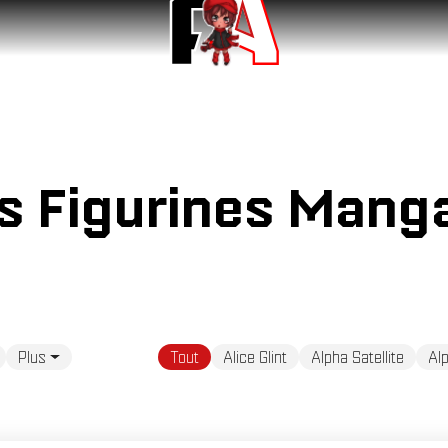
és Figurines Mang
Plus
Tout
Alice Glint
Alpha Satellite
Al