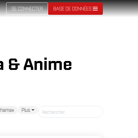
SE CONNECTER
BASE DE DONNÉES
a & Anime
phamax
Plus