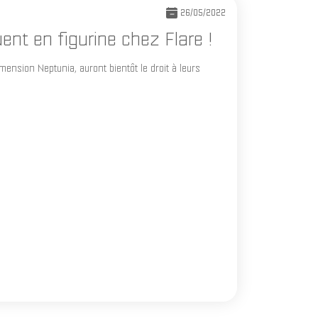
26/05/2022
ent en figurine chez Flare !
ension Neptunia, auront bientôt le droit à leurs