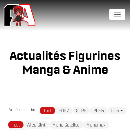
Cookies management panel
Actualités Figurines
Manga & Anime
Année de sortie
Tout
2027
2026
2025
Plus
Tout
Alice Glint
Alpha Satellite
Alphamax