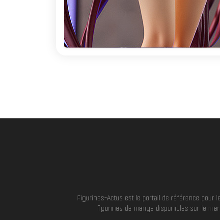
Figurines-Actus est le portail de référence pour
figurines de manga disponibles sur le marc