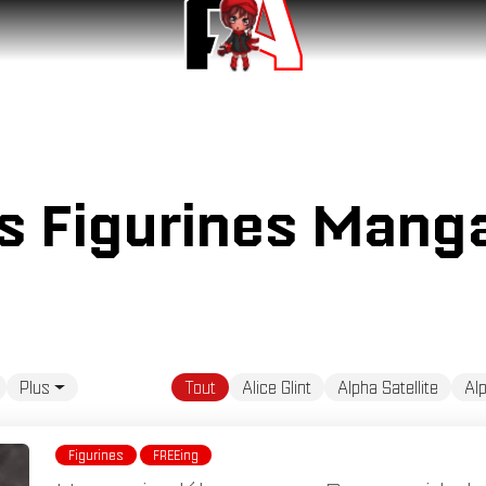
és Figurines Mang
Plus
Tout
Alice Glint
Alpha Satellite
Al
Figurines
FREEing