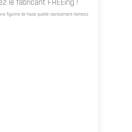
z le fabricant FREEing !
une figurine de haute qualité représentant Nemesis