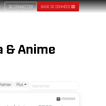
SE CONNECTER
BASE DE DONNÉES
a & Anime
phamax
Plus
27/01/2022