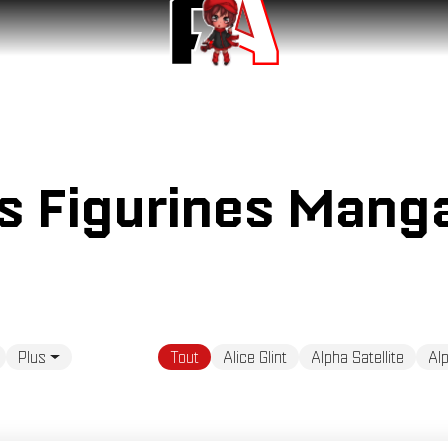
és Figurines Mang
Plus
Tout
Alice Glint
Alpha Satellite
Al