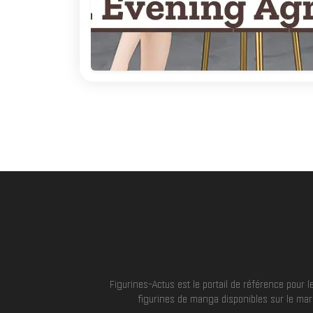
Figurines-Actus est le portail de référence pour
figurines de manga disponibles sur le marc