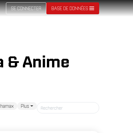
SE CONNECTER
BASE DE DONNÉES
a & Anime
phamax
Plus