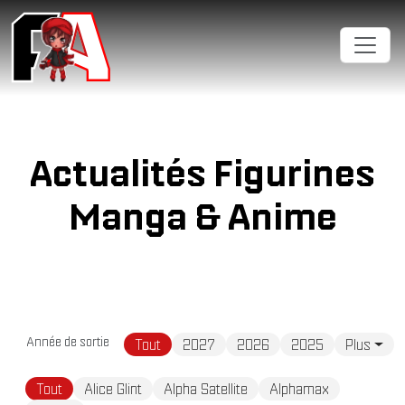
Cookies management panel
Actualités Figurines
Manga & Anime
Année de sortie
Tout
2027
2026
2025
Plus
Tout
Alice Glint
Alpha Satellite
Alphamax