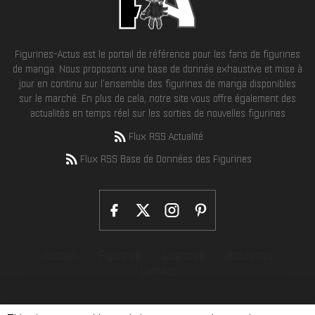
Figurines-Actus est le portail de référence pour les fans de figurines
de manga. Nous proposons une base de donnée exhaustive et mise à
jour en continu sur l'ensemble des figurines de manga disponibles
sur le marché. En plus de cela, notre site vous offre également des
actualités en temps réel sur les sorties de nouvelles figurines
Flux RSS Actualité
Flux RSS Base de Données des Figurines
Accueil
Figurines
Licences
Actualités
Contact