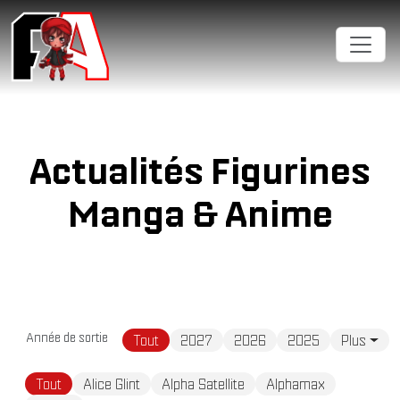
Cookies management panel
Actualités Figurines
Manga & Anime
Année de sortie
Tout
2027
2026
2025
Plus
Tout
Alice Glint
Alpha Satellite
Alphamax