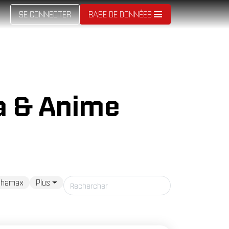
SE CONNECTER
BASE DE DONNÉES
a & Anime
phamax
Plus