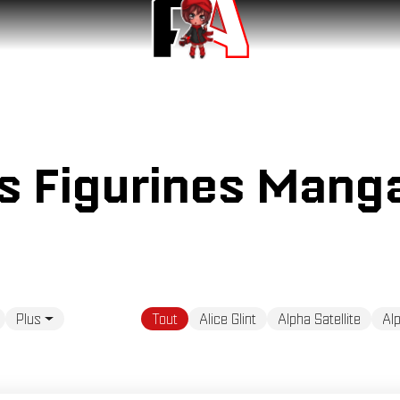
és Figurines Mang
Plus
Tout
Alice Glint
Alpha Satellite
Al