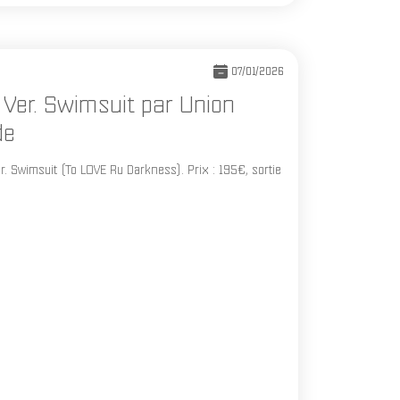
07/01/2026
e Ver. Swimsuit par Union
de
r. Swimsuit (To LOVE Ru Darkness). Prix : 195€, sortie