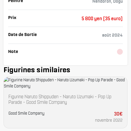
Peintre
Nendoron, Dogu
Prix
5 800 yen [35 euro]
Date de Sortie
août 2024
Note
Charg
Figurines similaires
Figurine Naruto Shippuden - Naruto Uzumaki - Pop Up
Parade - Good Smile Company
Good Smile Company
30€
novembre 2022