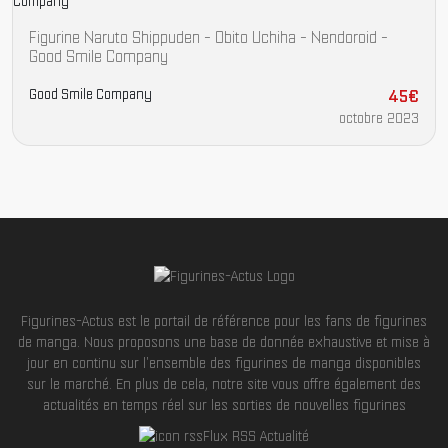
Figurine Naruto Shippuden - Obito Uchiha - Nendoroid -
Good Smile Company
Good Smile Company
45€
octobre 2023
Figurines-Actus est le portail de référence pour les fans de figurines
de manga. Nous proposons une base de donnée exhaustive et mise à
jour en continu sur l'ensemble des figurines de manga disponibles
sur le marché. En plus de cela, notre site vous offre également des
actualités en temps réel sur les sorties de nouvelles figurines
Flux RSS Actualité