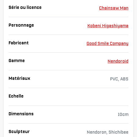
Série ou licence
Chainsaw Man
Personnage
Kobeni Higashiyama
Fabricant
Good Smile Company
Gamme
Nendoroid
Matériaux
PVC, ABS
Echelle
Dimensions
10cm
Sculpteur
Nendoron, Shichibee