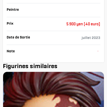
Peintre
Prix
5 900 yen [40 euro]
Date de Sortie
juillet 2023
Note
Chargem
Figurines similaires