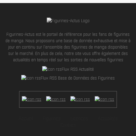
Figurines-Actus est le portail de référence pour les fans de figurines
de manga. Nous proposons une base de donnée exhaustive et mise à
jour en continu sur l'ensemble des figurines de manga disponibles
sur le marché. En plus de cela, notre site vous offre également des
actualités en temps réel sur les sorties de nouvelles figurines
Flux RSS Actualité
Flux RSS Base de Données des Figurines
Accueil
Figurines
Licences
Actualités
Contact