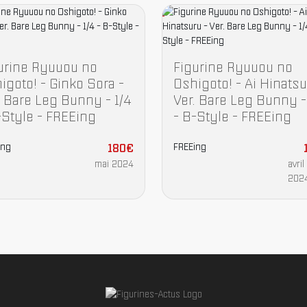
urine Ryuuou no
Figurine Ryuuou no
igoto! - Ginko Sora -
Oshigoto! - Ai Hinatsu
. Bare Leg Bunny - 1/4
Ver. Bare Leg Bunny -
-Style - FREEing
- B-Style - FREEing
ing
180€
FREEing
mai 2024
avril
202