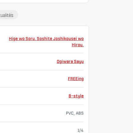
ualités
Hige wo Soru. Soshite Joshikousei wo
Hirou.
Ogiwara Sayu
FREEing
B-style
PVC, ABS
1/4