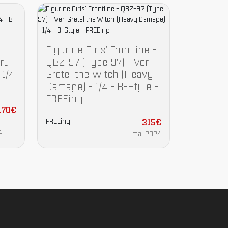
Figurine Girls' Frontline -
ru -
QBZ-97 (Type 97) - Ver.
 1/4
Gretel the Witch (Heavy
Damage) - 1/4 - B-Style -
FREEing
170€
FREEing
315€
4
mai 2024