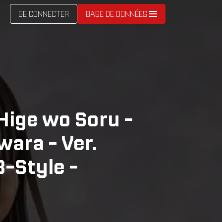
SE CONNECTER
BASE DE DONNÉES
Hige wo Soru -
wara - Ver.
B-Style -