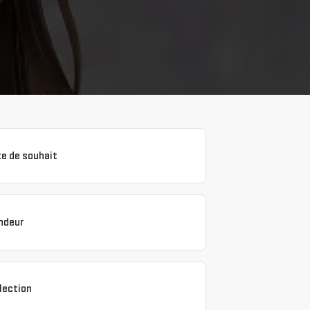
te de souhait
ndeur
lection