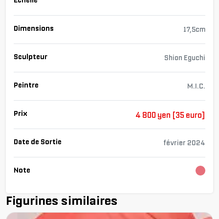
Echelle
Dimensions
17,5cm
Sculpteur
Shion Eguchi
Peintre
M.I.C.
Prix
4 800 yen [35 euro]
Date de Sortie
février 2024
Note
Cha
Figurines similaires