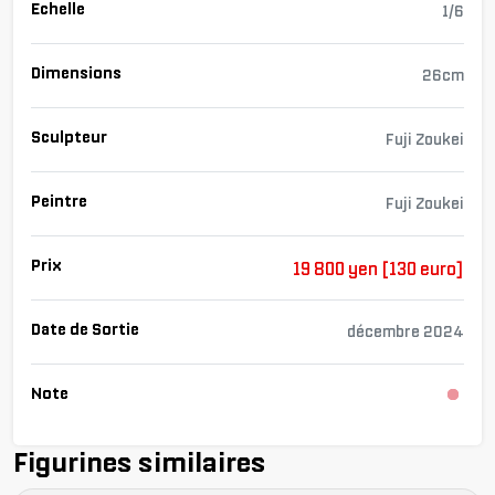
Echelle
1/6
Dimensions
26cm
Sculpteur
Fuji Zoukei
Peintre
Fuji Zoukei
Prix
19 800 yen [130 euro]
Date de Sortie
décembre 2024
Note
Cha
Figurines similaires