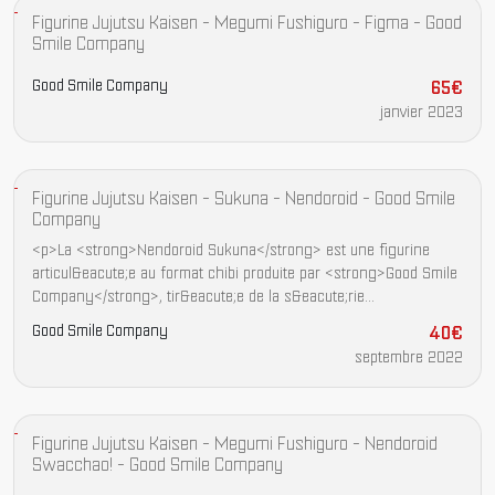
Figurine Jujutsu Kaisen - Megumi Fushiguro - Figma - Good
Smile Company
Good Smile Company
65€
janvier 2023
Figurine Jujutsu Kaisen - Sukuna - Nendoroid - Good Smile
Company
<p>La <strong>Nendoroid Sukuna</strong> est une figurine
articul&eacute;e au format chibi produite par <strong>Good Smile
Company</strong>, tir&eacute;e de la s&eacute;rie
anim&eacute;e <em>Jujutsu Kaisen</em>. Elle s&#39;inscrit
Good Smile Company
40€
dans la gamme Nendoroid, l&#39;une des lignes les plus
septembre 2022
reconnues du fabricant japonais dans le domaine de la
<strong>figurine anime</strong> et de la <strong>collection
anime</strong>.</p> <hr /> <p><strong>Pr&eacute;sentation de
l&#39;&oelig;uvre</strong></p> <p><em>Jujutsu Kaisen</em>
Figurine Jujutsu Kaisen - Megumi Fushiguro - Nendoroid
est une s&eacute;rie manga cr&eacute;&eacute;e par Gege
Swacchao! - Good Smile Company
Akutami, adapt&eacute;e en anime par le studio MAPPA.