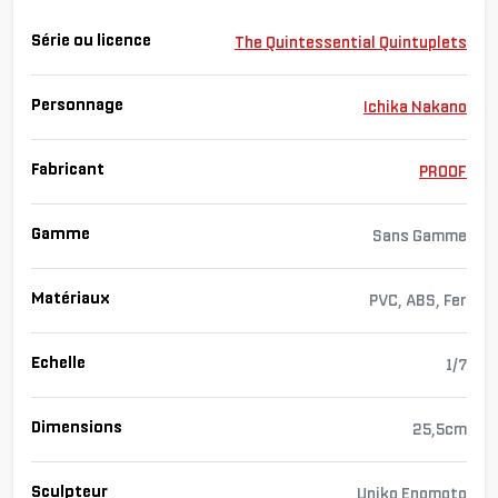
Série ou licence
The Quintessential Quintuplets
Personnage
Ichika Nakano
Fabricant
PROOF
Gamme
Sans Gamme
Matériaux
PVC, ABS, Fer
Echelle
1/7
Dimensions
25,5cm
Sculpteur
Uniko Enomoto