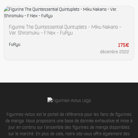
Figurine The Quintessential Quintuplets - Miku Nakano -
Ver. Shiromuku - F:Nex - FuRyu
FuRyu
175€
décembre 2022
Figurines-Actus est le portail de référence pour les fans de figurines
de manga. Nous proposons une base de donnée exhaustive et mise à
jour en continu sur l'ensemble des figurines de manga disponibles
sur le marché. En plus de cela, notre site vous offre également des