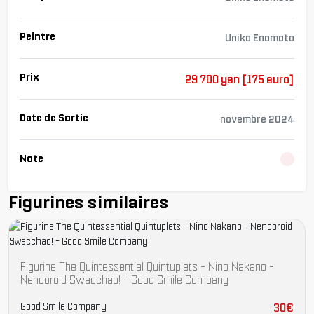
Peintre
Uniko Enomoto
Prix
29 700 yen [175 euro]
Date de Sortie
novembre 2024
Note
Cha
Figurines similaires
Figurine The Quintessential Quintuplets - Nino Nakano -
Nendoroid Swacchao! - Good Smile Company
Good Smile Company
30€