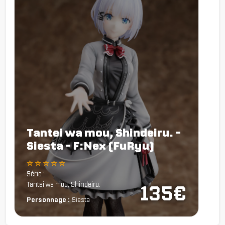
Tantei wa mou, Shindeiru. -
Siesta - F:Nex (FuRyu)
☆ ☆ ☆ ☆ ☆
Série :
Tantei wa mou, Shindeiru.
135€
Personnage :
Siesta