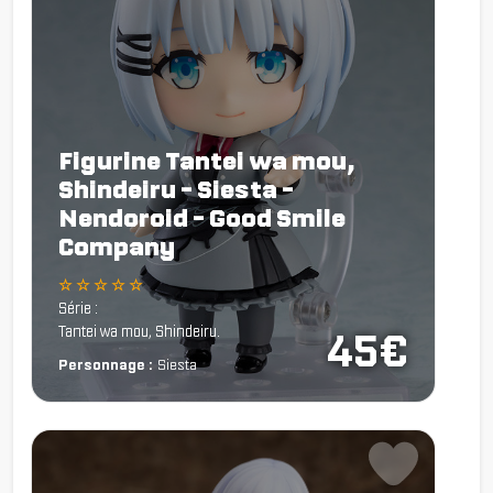
Figurine Tantei wa mou,
Shindeiru - Siesta -
Nendoroid - Good Smile
Company
☆ ☆ ☆ ☆ ☆
Série :
Tantei wa mou, Shindeiru.
45€
Personnage :
Siesta