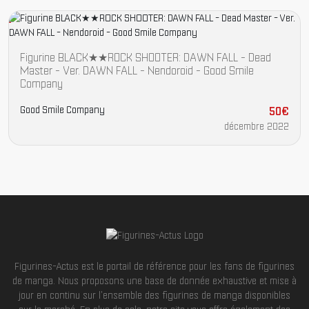
Figurine BLACK★★ROCK SHOOTER: DAWN FALL - Dead
Master - Ver. DAWN FALL - Nendoroid - Good Smile
Company
Good Smile Company
50€
décembre 2022
Figurines-Actus est le portail de référence pour les fans de figurines
de manga. Nous proposons une base de donnée exhaustive et mise à
jour en continu sur l'ensemble des figurines de manga disponibles