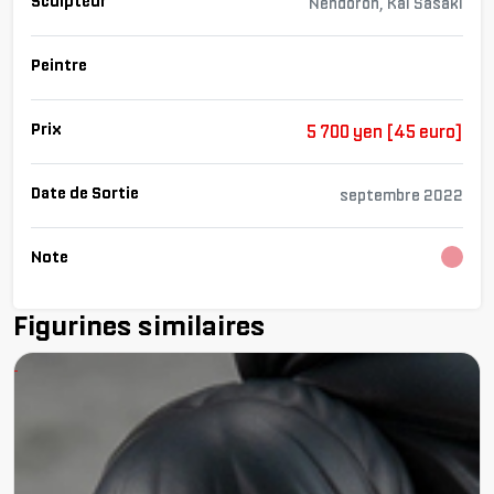
Sculpteur
Nendoron, Kai Sasaki
Peintre
Prix
5 700 yen [45 euro]
Date de Sortie
septembre 2022
Note
Char
Figurines similaires