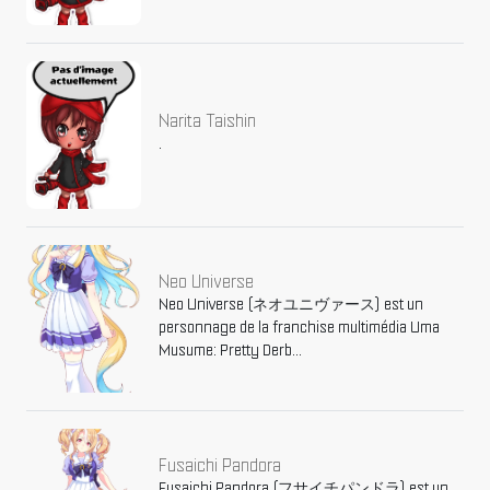
Narita Taishin
.
Neo Universe
Neo Universe (ネオユニヴァース) est un
personnage de la franchise multimédia Uma
Musume: Pretty Derb...
Fusaichi Pandora
Fusaichi Pandora (フサイチパンドラ) est un