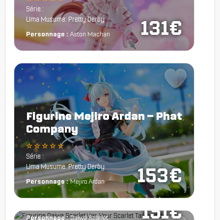
Série :
Uma Musume: Pretty Derby
131€
Personnage :
Aston Machan
Figurine Mejiro Ardan – Phat
Company
Figurine Daiwa Scarlet –
☆ ☆ ☆ ☆ ☆
Ver. Your Scarlet Tailwind -
Série :
Phat Company
Uma Musume: Pretty Derby
153€
Figurine Uma Musume:
Personnage :
Mejiro Ardan
☆ ☆ ☆ ☆ ☆
Pretty Derby - Aston
Série :
Machan - Alter
Uma Musume: Pretty Derby
151€
☆ ☆ ☆ ☆ ☆
Personnage :
Daiwa Scarlet