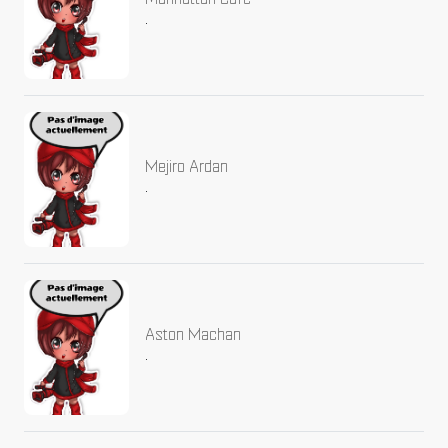
.
Mejiro Ardan
.
Aston Machan
.