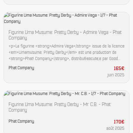
Figurine Uma Musume: Pretty Derby - Admire Vega - Phat
Company
<p>La figurine <strong>Admire Vega</strong> issue de la licence
<em>Umamusume: Pretty Derby</em> est une production de
<strong>Phat! Company</strong>, distribu&eacute;e par Good
Smile Company. Propos&eacute;e &agrave; l&#39;&eacute;chelle
Phat Company
165€
1/7, cette statue PVC reproduit fid&egrave;lement le personnage
juin 2025
dans sa tenue de course embl&eacute;matique.</p> <hr /> <p>
<strong>Pr&eacute;sentation de l&#39;&oelig;uvre</strong></p>
<p><em>Umamusume: Pretty Derby</em> est un univers de jeu
vid&eacute;o et d&#39;animation d&eacute;velopp&eacute; par
Cygames, dans lequel des personnages f&eacute;minins
Figurine Uma Musume: Pretty Derby - Mr. C.B. - Phat
incarnent des chevaux de course l&eacute;gendaires
Company
dot&eacute;s de capacit&eacute;s sportives exceptionnelles.
Admire Vega y est d&eacute;peinte comme une figure solitaire et
Phat Company
170€
intense, qualifi&eacute;e d&#39;&laquo; &eacute;toile de
août 2025