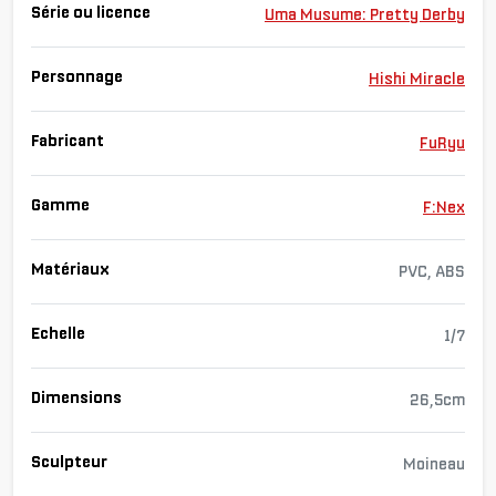
Série ou licence
Uma Musume: Pretty Derby
Personnage
Hishi Miracle
Fabricant
FuRyu
Gamme
F:Nex
Matériaux
PVC, ABS
Echelle
1/7
Dimensions
26,5cm
Sculpteur
Moineau