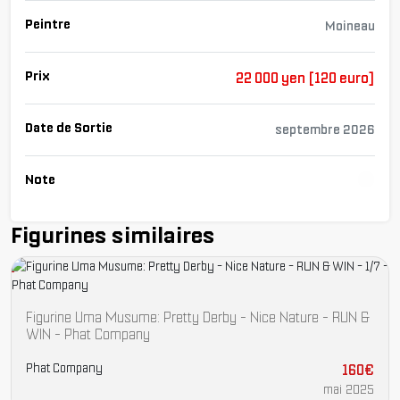
Peintre
Moineau
Prix
22 000 yen [120 euro]
Date de Sortie
septembre 2026
Note
Cha
Figurines similaires
Figurine Uma Musume: Pretty Derby - Nice Nature - RUN &
WIN - Phat Company
Phat Company
160€
mai 2025