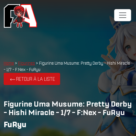
Home
>
Figurines
> Figurine Uma Musume: Pretty Derby - Hishi Miracle
- 1/7 - F:Nex - FuRyu
RETOUR À LA LISTE
Figurine Uma Musume: Pretty Derby
- Hishi Miracle - 1/7 - F:Nex - FuRyu
FuRyu