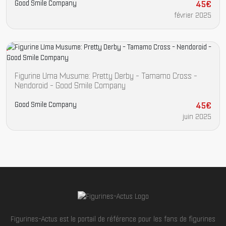
Good Smile Company
45€
février 2025
Figurine Uma Musume: Pretty Derby - Tamamo Cross -
Nendoroid - Good Smile Company
Good Smile Company
45€
juin 2025
Figurines-Actus est le portail de référence pour les fans de figurines