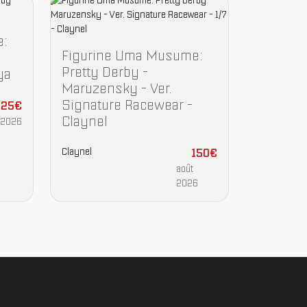
e:
Figurine Uma Musume:
Pretty Derby -
ya
Maruzensky - Ver.
Signature Racewear -
125€
Claynel
 2026
Claynel
150€
août
2026