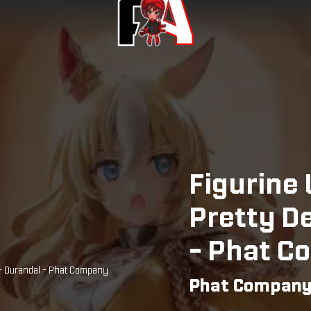
Figurin
Pretty D
- Phat 
- Durandal - Phat Company
Phat Compan