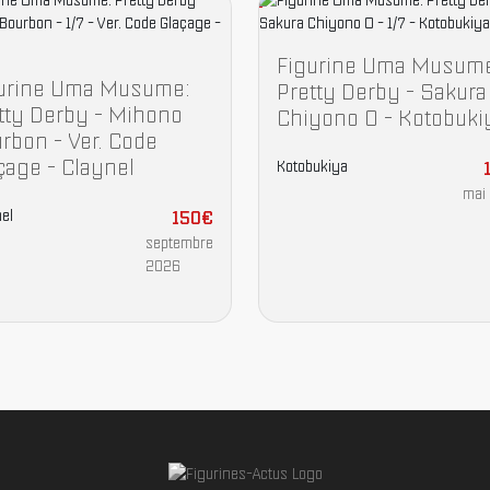
Figurine Uma Musum
urine Uma Musume:
Pretty Derby - Sakura
tty Derby - Mihono
Chiyono O - Kotobuki
rbon - Ver. Code
çage - Claynel
Kotobukiya
mai
el
150€
septembre
2026