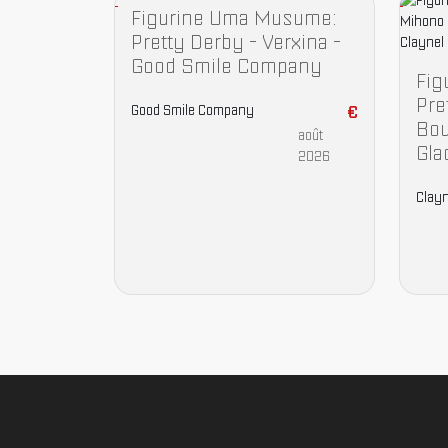
Figurine Uma Musume:
Pretty Derby - Verxina -
Good Smile Company
Fig
Pre
Good Smile Company
€
Bou
août
Gla
2026
Clayn