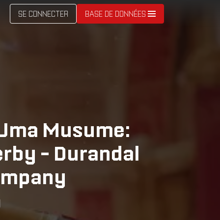
SE CONNECTER
BASE DE DONNÉES
e Uma Musume:
erby - Durandal
Company
y