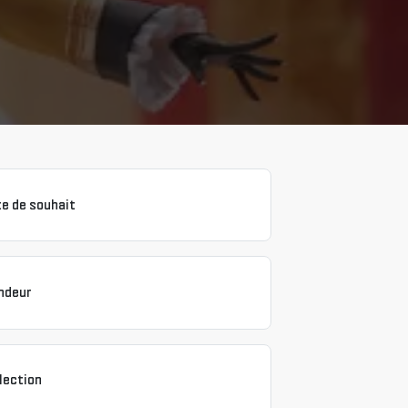
te de souhait
ndeur
lection